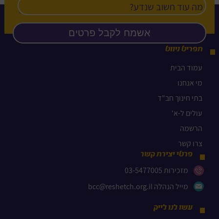
תפריט ניווט
עמוד הבית
מי אנחנו
בתי חינוך חב"ד
עולים ל-א'
הרשמה
צרו קשר
פרטי יצירת קשר
מזכירות 03-5477005
מייל הנהלה bcc@reshetch.org.il
עשו לנו לייק