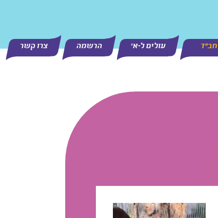
 חב"ד
עולים ל-א'
הרשמה
צרו קשר