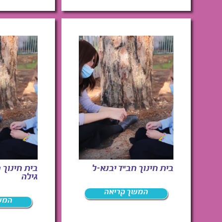
בית חינוך חב"ד יבנא-ל
בית חינוך 
גילה
המשך קריאה
המש