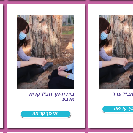
חב"ד ערד
בית חינוך חב"ד קרית
ארבע
ך קריאה
המשך קריאה