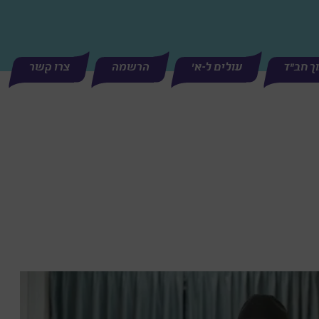
וך חב"ד
עולים ל-א'
הרשמה
צרו קשר