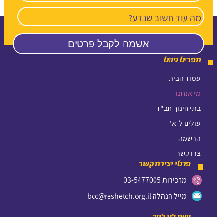
תפריט ניווט
עמוד הבית
מי אנחנו
בתי חינוך חב"ד
עולים ל-א'
הרשמה
צרו קשר
פרטי יצירת קשר
מזכירות 03-5477005
מייל הנהלה bcc@reshetch.org.il