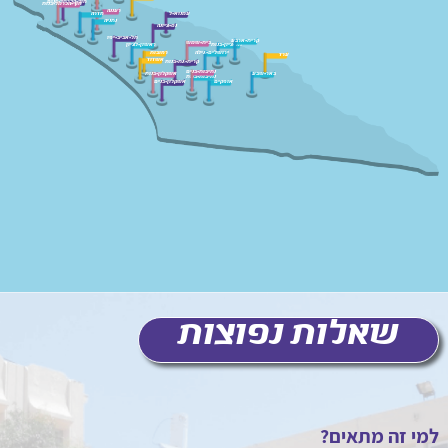
חוף-הכרמל-בנים
חוף-הכרמל-בנות
רעננה
עמנוא-ל
חדרה
נתניה
נס-ציונה
תל-אביב-יפו
קרית-ארבע
בית-שמש
תל-ציון-בנות
ראשון-לציון
ירושלים-גילה
רחובות
ערד
אשדוד
קרית-גת-בנות
נתיבות-בנים
באר-שבע
אשקלון-בנות
נתיבות-בנות
אופקים
אשקלון-בנים
שאלות נפוצות
למי זה מתאים?