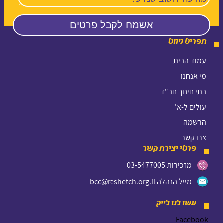
תפריט ניווט
עמוד הבית
מי אנחנו
בתי חינוך חב"ד
עולים ל-א'
הרשמה
צרו קשר
פרטי יצירת קשר
מזכירות 03-5477005
מייל הנהלה bcc@reshetch.org.il
עשו לנו לייק
Facebook