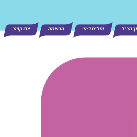
וך חב"ד
עולים ל-א'
הרשמה
צרו קשר