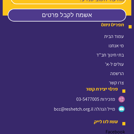
תפריט ניווט
עמוד הבית
מי אנחנו
בתי חינוך חב"ד
עולים ל-א'
הרשמה
צרו קשר
פרטי יצירת קשר
מזכירות 03-5477005
מייל הנהלה bcc@reshetch.org.il
עשו לנו לייק
Facebook