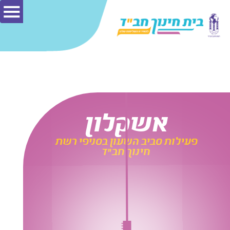
אשקלון
פעילות סביב השעון בסניפי רשת
חינוך חב"ד